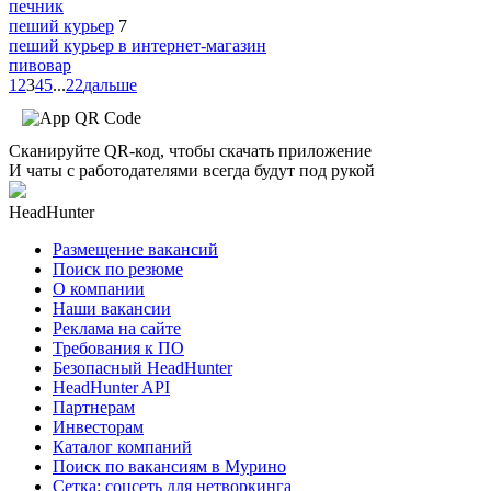
печник
пеший курьер
7
пеший курьер в интернет-магазин
пивовар
1
2
3
4
5
...
22
дальше
Сканируйте QR-код, чтобы скачать приложение
И чаты с работодателями всегда будут под рукой
HeadHunter
Размещение вакансий
Поиск по резюме
О компании
Наши вакансии
Реклама на сайте
Требования к ПО
Безопасный HeadHunter
HeadHunter API
Партнерам
Инвесторам
Каталог компаний
Поиск по вакансиям в Мурино
Сетка: соцсеть для нетворкинга