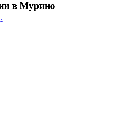
сии в Мурино
#