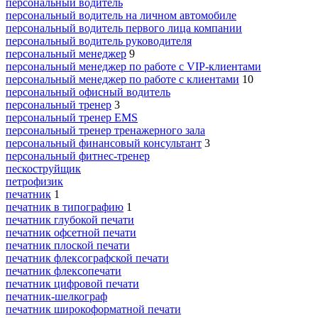
персональный водитель
персональный водитель на личном автомобиле
персональный водитель первого лица компании
персональный водитель руководителя
персональный менеджер
9
персональный менеджер по работе с VIP-клиентами
персональный менеджер по работе с клиентами
10
персональный офисный водитель
персональный тренер
3
персональный тренер EMS
персональный тренер тренажерного зала
персональный финансовый консультант
3
персональный фитнес-тренер
пескоструйщик
петрофизик
печатник
1
печатник в типографию
1
печатник глубокой печати
печатник офсетной печати
печатник плоской печати
печатник флексографской печати
печатник флексопечати
печатник цифровой печати
печатник-шелкограф
печатник широкоформатной печати