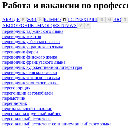
Работа и вакансии по профес
А
Б
В
Г
Д
Е
Ж
З
И
К
Л
М
Н
О
Р
С
Т
У
Ф
Х
Ц
Ч
Ш
Э
Ю
Ё
Й
П
Щ
Ы
Я
A
B
C
D
E
F
G
H
I
J
K
L
M
N
O
P
Q
R
S
T
U
V
W
X
Y
Z
переводчик таджикского языка
переводчик текстов
переводчик узбекского языка
переводчик украинского языка
переводчик фарси
переводчик финского языка
переводчик французского языка
переводчик художественной литературы
переводчик чешского языка
переводчик эстонского языка
переводчик японского языка
переговорщик
перегонщик автомобилей
перемотчик
переплетчик
перинатальный психолог
персонал на круизный лайнер
персональный ассистент
персональный ассистент со знанием английского языка