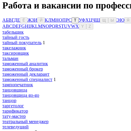
Работа и вакансии по профес
А
Б
В
Г
Д
Е
Ж
З
И
К
Л
М
Н
О
П
Р
С
У
Ф
Х
Ц
Ч
Ш
Э
Ю
Ё
Й
Т
Щ
Ы
Я
A
B
C
D
E
F
G
H
I
J
K
L
M
N
O
P
Q
R
S
T
U
V
W
X
Y
Z
табельщик
тайный гость
тайный покупатель
1
такелажник
таксировщик
тальман
таможенный аналитик
таможенный брокер
таможенный декларант
таможенный специалист
1
тампопечатник
танцовщица
танцовщица go-go
танцор
таргетолог
тарификатор
тату-мастер
театральный менеджер
телеведущий