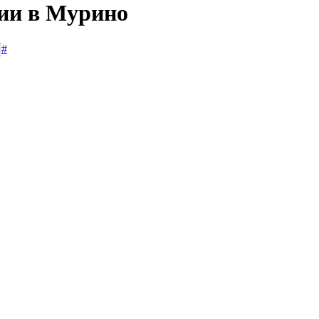
сии в Мурино
#