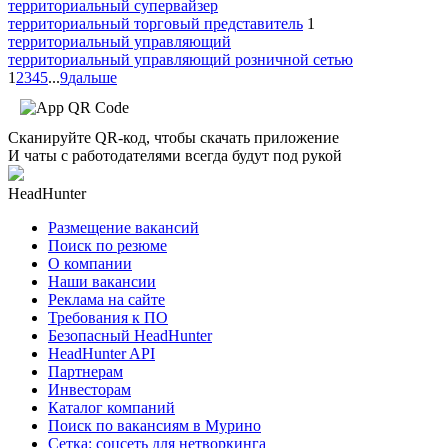
территориальный супервайзер
территориальный торговый представитель
1
территориальный управляющий
территориальный управляющий розничной сетью
1
2
3
4
5
...
9
дальше
Сканируйте QR-код, чтобы скачать приложение
И чаты с работодателями всегда будут под рукой
HeadHunter
Размещение вакансий
Поиск по резюме
О компании
Наши вакансии
Реклама на сайте
Требования к ПО
Безопасный HeadHunter
HeadHunter API
Партнерам
Инвесторам
Каталог компаний
Поиск по вакансиям в Мурино
Сетка: соцсеть для нетворкинга