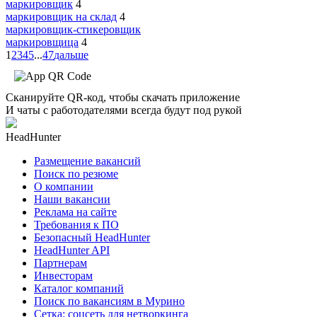
маркировщик
4
маркировщик на склад
4
маркировщик-стикеровщик
маркировщица
4
1
2
3
4
5
...
47
дальше
Сканируйте QR-код, чтобы скачать приложение
И чаты с работодателями всегда будут под рукой
HeadHunter
Размещение вакансий
Поиск по резюме
О компании
Наши вакансии
Реклама на сайте
Требования к ПО
Безопасный HeadHunter
HeadHunter API
Партнерам
Инвесторам
Каталог компаний
Поиск по вакансиям в Мурино
Сетка: соцсеть для нетворкинга