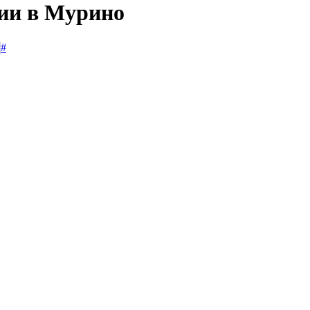
сии в Мурино
#