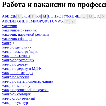
Работа и вакансии по профес
А
Б
В
Г
Д
Е
Ж
З
И
К
Л
Н
О
П
Р
С
Т
У
Ф
Х
Ц
Ч
Ш
Э
Ю
Ё
Й
М
Щ
Ы
Я
A
B
C
D
E
F
G
H
I
J
K
L
M
N
O
P
Q
R
S
T
U
V
W
X
Y
Z
макетчик
макетчик-монтажник
макетчик наружной рекламы
макетчик-сборщик
маляр
1
маляр-отделочник
маляр-пескоструйщик
маляр-плиточник
маляр-подготовщик
маляр по дереву
маляр по дереву и МДФ
маляр-полимерщик
маляр по мебели
маляр по металлоконструкциям
маляр по металлу
маляр порошковой покраски
маляр-рихтовщик
маляр строительный
маляр-штукатур