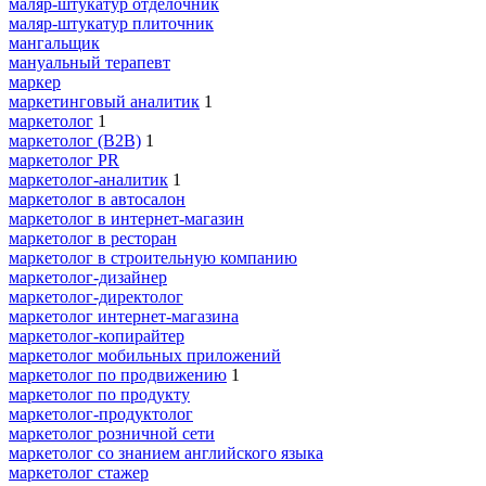
маляр-штукатур отделочник
маляр-штукатур плиточник
мангальщик
мануальный терапевт
маркер
маркетинговый аналитик
1
маркетолог
1
маркетолог (B2B)
1
маркетолог PR
маркетолог-аналитик
1
маркетолог в автосалон
маркетолог в интернет-магазин
маркетолог в ресторан
маркетолог в строительную компанию
маркетолог-дизайнер
маркетолог-директолог
маркетолог интернет-магазина
маркетолог-копирайтер
маркетолог мобильных приложений
маркетолог по продвижению
1
маркетолог по продукту
маркетолог-продуктолог
маркетолог розничной сети
маркетолог со знанием английского языка
маркетолог стажер