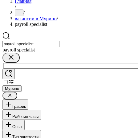
Главная
/
/
...
вакансии в Мурино
/
payroll specialist
payroll specialist
Мурино
График
Рабочие часы
Опыт
Тип занятости