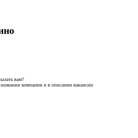
рино
сылать вам?
в названии компании и в описании вакансии