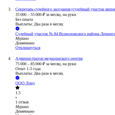
Секретарь судебного заседания (судебный участок миро
35 000
–
55 000
₽
за месяц,
на руки
Без опыта
Выплаты: Два раза в месяц
Судебный участок № 84 Всеволожского района Ленингр
Мурино
Девяткино
Откликнуться
Администратор медицинского центра
75 000
–
85 000
₽
за месяц,
на руки
Опыт 1-3 года
Выплаты: Два раза в месяц
ООО
Лорд
1.5
•
1
отзыв
Мурино
Девяткино