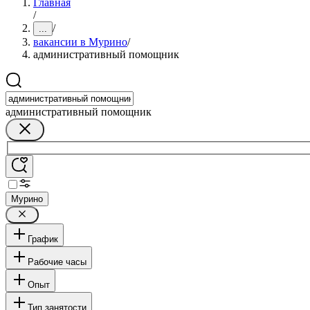
Главная
/
/
...
вакансии в Мурино
/
административный помощник
административный помощник
Мурино
График
Рабочие часы
Опыт
Тип занятости