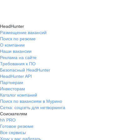
Карьерные эксперты на hh.ru помогут вам
hh.ru, которые повысят вашу уверенность
текущем месте работы и о том, кому он будет
справиться с синдромом самозванца путем
в карьере.
полезен, с какими запросами работает.
индивидуальной работы, анализа достижений
Вы точно найдёте того, кто вам нужен!
HeadHunter
и формирования уверенности в собственных
Размещение вакансий
Поиск по резюме
силах и компетенциях.
О компании
Наши вакансии
Реклама на сайте
Требования к ПО
Безопасный HeadHunter
HeadHunter API
Партнерам
Инвесторам
Каталог компаний
Поиск по вакансиям в Мурино
Сетка: соцсеть для нетворкинга
Соискателям
hh PRO
Готовое резюме
Все сервисы
Хочу у вас работать