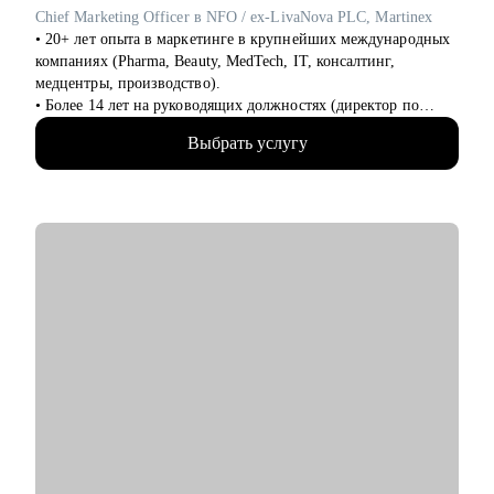
Chief Marketing Officer в NFO / ex-LivaNova PLC, Martinex
• 20+ лет опыта в маркетинге в крупнейших международных
компаниях (Pharma, Beauty, MedTech, IT, консалтинг,
медцентры, производство).
• Более 14 лет на руководящих должностях (директор по
маркетингу/СМО).
Выбрать услугу
• Обширная экспертиза в стратегическом планировании,
консалтинге, запуске новых продуктов и направлений,
выводе и повышении узнаваемости новых брендов на рынки,
в том числе международные. Опыт привлечения инвестиций.
• 15+ опыт найма, сформировала 5 команд с нуля. Сильная
экспертиза в разработке и внедрении маркетинговых систем
и процессов.
• Провела более 150 собеседований, более 120 менторских
сессий.
• Знаю механизмы принятия решений в отделе маркетинга по
релевантности кандидата в России, СНГ, Европе и странах
MENA.
• Опыт работы с бизнес-моделями: B2B, B2C.
С чем помогу:
• Подготовиться к карьерному переходу в сферу маркетинга,