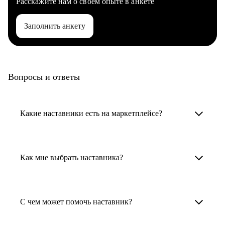
Расскажите нам о своем опыте в анкете
Заполнить анкету
Вопросы и ответы
Какие наставники есть на маркетплейсе?
Карьерные наставники — это HR-
специалисты, карьерные консультанты,
Как мне выбрать наставника?
психологи, резюмерайтеры и менторы.
Умный поиск поможет в три клика выбрать
Менторы работают в ИТ, дизайне, других
наставника для достижения вашей цели.
С чем может помочь наставник?
узкоспециализированных сферах. Они
помогут прокачать навыки, построить