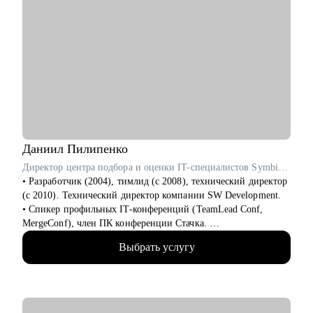
Даниил
Пилипенко
Директор центра подбора и оценки IT-специалистов SymbioWay
• Разработчик (2004), тимлид (с 2008), технический директор
(с 2010). Технический директор компании SW Development.
• Спикер профильных IT-конференций (TeamLead Conf,
MergeConf), член ПК конференции Стачка.
• Автор 54 курсов и программ обучения, ведущий вебинаров,
Выбрать услугу
лектор и преподаватель в Skillbox, Российском обществе
«Знание», МФТИ, РАНХиГС, АИС, ИнноТех, GeekBrains,
SkillFactory, Академии Синергия и Яндекс.Практикуме.
• Академический руководитель направления "Разработка" в
магистратуре Центрального университета.