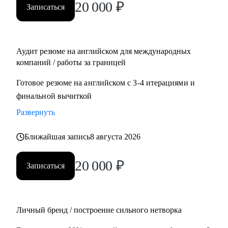
20 000
₽
Записаться
Management, Project Management
• Планирует переехать в Европу или США или уже ищет
там работу
• Думает об иммиграции в США по визе талантов О1 /
Аудит резюме на английском для международных
ЕВ1-А
компаний / работы за границей
• Хочет поступить в топовые бизнес школы в Европе
Готовое резюме на английском с 3-4 итерациями и
финальной вычиткой
Развернуть
Ближайшая запись
8 августа 2026
20 000
₽
Записаться
Личный бренд / построение сильного нетворка