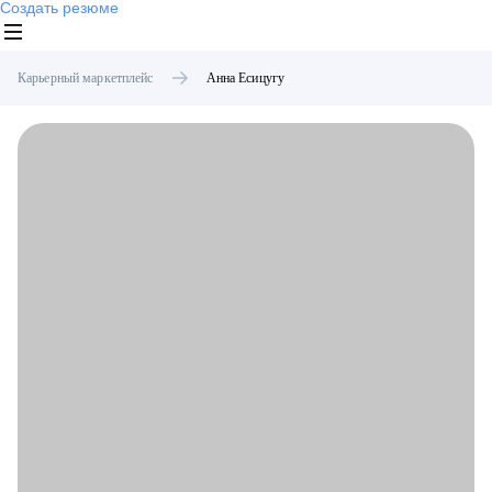
Создать резюме
Карьерный маркетплейс
Анна
Есицугу