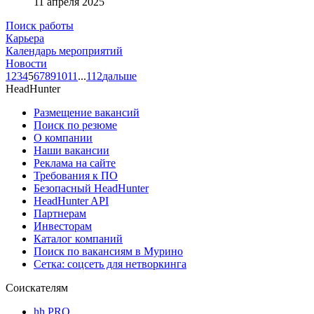
11 апреля 2025
Поиск работы
Карьера
Календарь мероприятий
Новости
1
2
3
4
5
6
7
8
9
10
11
...
112
дальше
HeadHunter
Размещение вакансий
Поиск по резюме
О компании
Наши вакансии
Реклама на сайте
Требования к ПО
Безопасный HeadHunter
HeadHunter API
Партнерам
Инвесторам
Каталог компаний
Поиск по вакансиям в Мурино
Сетка: соцсеть для нетворкинга
Соискателям
hh PRO