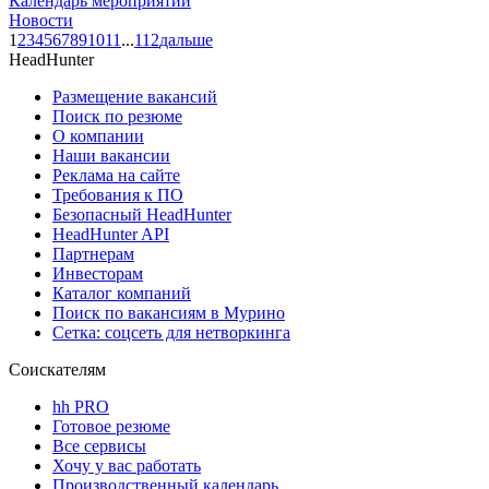
Календарь мероприятий
Новости
1
2
3
4
5
6
7
8
9
10
11
...
112
дальше
HeadHunter
Размещение вакансий
Поиск по резюме
О компании
Наши вакансии
Реклама на сайте
Требования к ПО
Безопасный HeadHunter
HeadHunter API
Партнерам
Инвесторам
Каталог компаний
Поиск по вакансиям в Мурино
Сетка: соцсеть для нетворкинга
Соискателям
hh PRO
Готовое резюме
Все сервисы
Хочу у вас работать
Производственный календарь