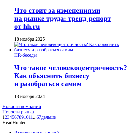
Что стоит за изменениями
на рынке труда: тренд-репорт
от hh.ru
18 ноября 2025
HR-беседы
Что такое человеко­центричность?
Как объяснить бизнесу
и разобраться самим
13 ноября 2024
Новости компаний
Новости рынка
1
2
3
4
5
6
7
8
9
10
11
...
67
дальше
HeadHunter
Размещение вакансий