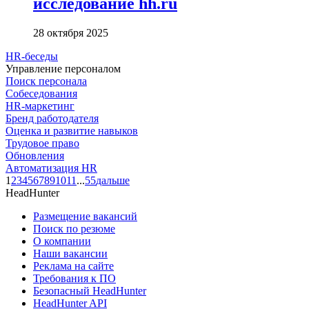
исследование hh.ru
28 октября 2025
HR-беседы
Управление персоналом
Поиск персонала
Собеседования
HR-маркетинг
Бренд работодателя
Оценка и развитие навыков
Трудовое право
Обновления
Автоматизация HR
1
2
3
4
5
6
7
8
9
10
11
...
55
дальше
HeadHunter
Размещение вакансий
Поиск по резюме
О компании
Наши вакансии
Реклама на сайте
Требования к ПО
Безопасный HeadHunter
HeadHunter API