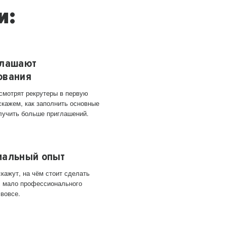
и:
глашают
ования
 смотрят рекрутеры в первую
скажем, как заполнить основные
лучить больше приглашений.
мальный опыт
кажут, на чём стоит сделать
ас мало профессионального
 вовсе.