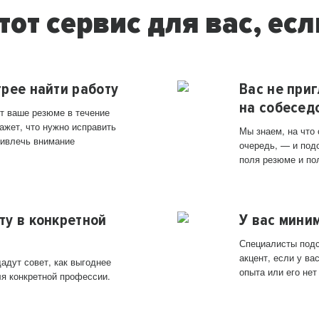
тот сервис для вас, есл
трее найти работу
Вас не при
на собесед
т ваше резюме в течение
ажет, что нужно исправить
Мы знаем, на что
ривлечь внимание
очередь, — и под
поля резюме и по
ту в конкретной
У вас мини
Специалисты подс
акцент, если у в
адут совет, как выгоднее
опыта или его нет
ля конкретной профессии.