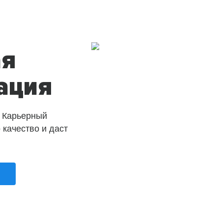
ая
ация
 Карьерный
о качество и даст