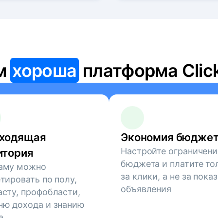
м
хороша
платформа Clic
ходящая
Экономия бюдже
Настройте ограничени
итория
бюджета и платите то
аму можно
за клики, а не за пока
етировать по полу,
объявления
асту, профобласти,
ню дохода и знанию
а