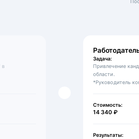
Пос
Работодатель
Федеральная
Задача:
Задача:
 в
омпанию в
Привлечение канд
Привлечение на в
области.
ресторанов.
*Руководитель ко
Стоимость:
30 875 ₽
Стоимость:
14 340 ₽
Результаты:
Показы:
4 646
Клик
Результаты: