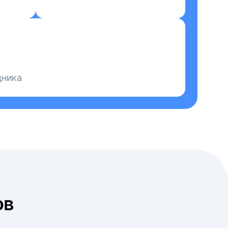
дника
ов