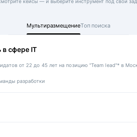
мотрите кейсы — и выберите инструмент под свои за
Мультиразмещение
Топ поиска
 в сфере IT
 сеть ресторанов
идатов от 22 до 45 лет на позицию "Team lead"* в Мо
акансию официантов в московскую точку известной ф
манды разработки
и:
475