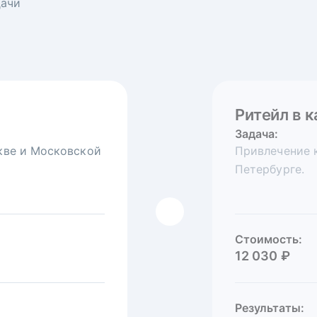
дачи
Ритейл в 
Логистиче
Задача:
Задача:
скве и Московской
едеральной сети
Привлечение к
Привлечь на 
Петербурге.
Хабаровске.
Стоимость:
1 000 ₽
Стоимость:
12 030 ₽
Результаты:
Показы:
4 190
К
Результаты: