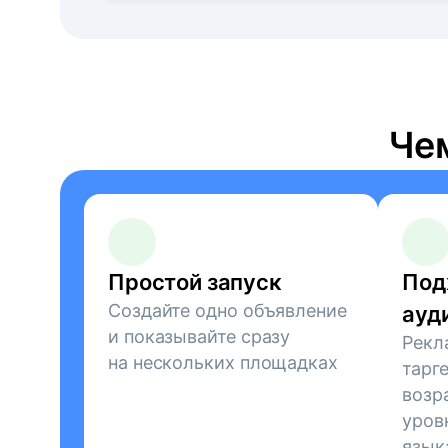
Че
Простой запуск
Под
Создайте одно объявление
ауд
и показывайте сразу
Рекл
на нескольких площадках
тарг
возр
уров
язык