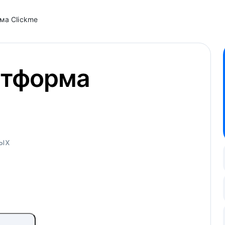
ма Clickme
атформа
ных