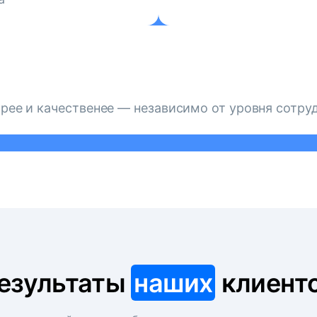
рее и качественее — независимо от уровня сотру
езультаты
наших
клиент