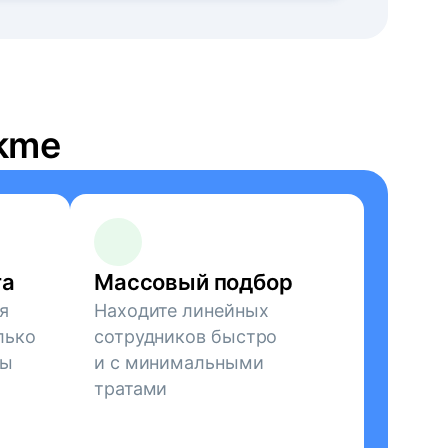
kme
та
Массовый подбор
я
Находите линейных
лько
сотрудников быстро
зы
и с минимальными
тратами