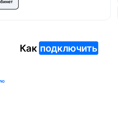
абинет
Как
подключить
ую