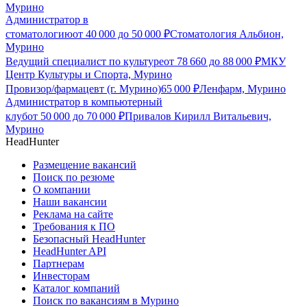
Мурино
Администратор в
стоматологию
от
40 000
до
50 000
₽
Стоматология Альбион,
Мурино
Ведущий специалист по культуре
от
78 660
до
88 000
₽
МКУ
Центр Культуры и Спорта, Мурино
Провизор/фармацевт (г. Мурино)
65 000
₽
Ленфарм, Мурино
Администратор в компьютерный
клуб
от
50 000
до
70 000
₽
Привалов Кирилл Витальевич,
Мурино
HeadHunter
Размещение вакансий
Поиск по резюме
О компании
Наши вакансии
Реклама на сайте
Требования к ПО
Безопасный HeadHunter
HeadHunter API
Партнерам
Инвесторам
Каталог компаний
Поиск по вакансиям в Мурино