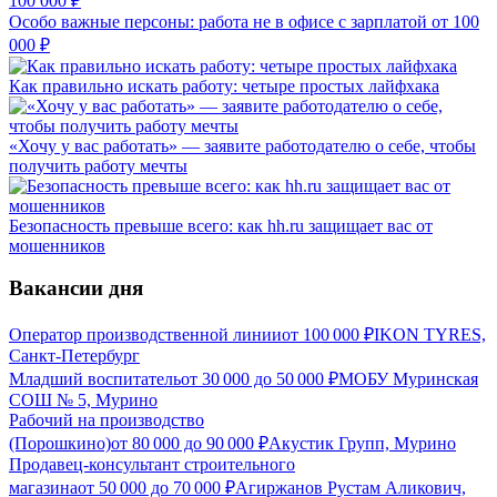
Особо важные персоны: работа не в офисе с зарплатой от 100
000 ₽
Как правильно искать работу: четыре простых лайфхака
«Хочу у вас работать» — заявите работодателю о себе, чтобы
получить работу мечты
Безопасность превыше всего: как hh.ru защищает вас от
мошенников
Вакансии дня
Оператор производственной линии
от
100 000
₽
IKON TYRES,
Санкт-Петербург
Младший воспитатель
от
30 000
до
50 000
₽
МОБУ Муринская
СОШ № 5, Мурино
Рабочий на производство
(Порошкино)
от
80 000
до
90 000
₽
Акустик Групп, Мурино
Продавец-консультант строительного
магазина
от
50 000
до
70 000
₽
Агиржанов Рустам Аликович,