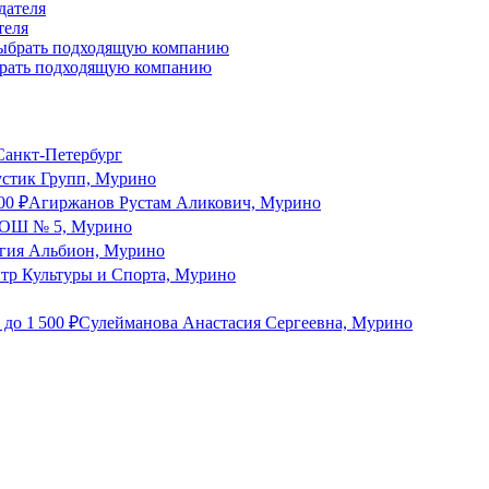
теля
выбрать подходящую компанию
анкт-Петербург
стик Групп, Мурино
00
₽
Агиржанов Рустам Аликович, Мурино
ОШ № 5, Мурино
гия Альбион, Мурино
р Культуры и Спорта, Мурино
до
1 500
₽
Сулейманова Анастасия Сергеевна, Мурино