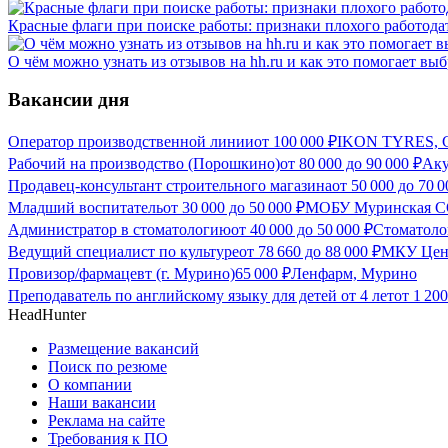
Красные флаги при поиске работы: признаки плохого работода
О чём можно узнать из отзывов на hh.ru и как это помогает 
Вакансии дня
Оператор производственной линии
от
100 000
₽
IKON TYRES, С
Рабочий на производство (Порошкино)
от
80 000
до
90 000
₽
Аку
Продавец-консультант строительного магазина
от
50 000
до
70 0
Младший воспитатель
от
30 000
до
50 000
₽
МОБУ Муринская С
Администратор в стоматологию
от
40 000
до
50 000
₽
Стоматоло
Ведущий специалист по культуре
от
78 660
до
88 000
₽
МКУ Цент
Провизор/фармацевт (г. Мурино)
65 000
₽
Ленфарм, Мурино
Преподаватель по английскому языку для детей от 4 лет
от
1 200
HeadHunter
Размещение вакансий
Поиск по резюме
О компании
Наши вакансии
Реклама на сайте
Требования к ПО