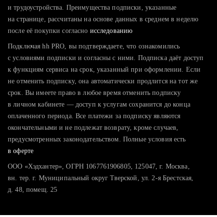
тратите много времени на поиск и вручную поднимаете
и трудоустройства. Преимущества подписки, указанные
резюме
на странице, рассчитаны на основе данных в среднем в неделю
после её покупки согласно
хотите сравнить себя с конкурентами и оценить шансы
исследованию
Подключая hh PRO, вы подтверждаете, что ознакомились
с условиями подписки и согласны с ними. Подписка даёт доступ
к функциям сервиса на срок, указанный при оформлении. Если
не отменить подписку, она автоматически продлится на тот же
срок. Вы имеете право в любое время отменить подписку
в личном кабинете — доступ к услугам сохранится до конца
оплаченного периода. Все платежи за подписку являются
окончательными и не подлежат возврату, кроме случаев,
предусмотренных законодательством. Полные условия есть
в оферте
ООО «Хэдхантер», ОГРН 1067761906805, 125047, г. Москва,
вн. тер. г. Муниципальный округ Тверской, ул. 2-я Брестская,
д. 48, помещ. 25