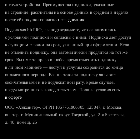
тратите много времени на поиск и вручную поднимаете
и трудоустройства. Преимущества подписки, указанные
резюме
на странице, рассчитаны на основе данных в среднем в неделю
после её покупки согласно
хотите сравнить себя с конкурентами и оценить шансы
исследованию
Подключая hh PRO, вы подтверждаете, что ознакомились
с условиями подписки и согласны с ними. Подписка даёт доступ
к функциям сервиса на срок, указанный при оформлении. Если
не отменить подписку, она автоматически продлится на тот же
срок. Вы имеете право в любое время отменить подписку
в личном кабинете — доступ к услугам сохранится до конца
оплаченного периода. Все платежи за подписку являются
окончательными и не подлежат возврату, кроме случаев,
предусмотренных законодательством. Полные условия есть
в оферте
ООО «Хэдхантер», ОГРН 1067761906805, 125047, г. Москва,
вн. тер. г. Муниципальный округ Тверской, ул. 2-я Брестская,
д. 48, помещ. 25